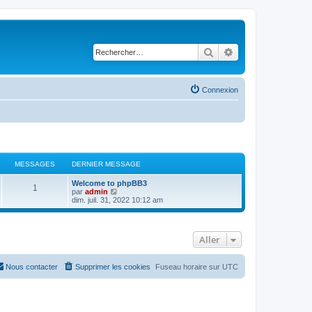
Rechercher
Recherche avancé
Connexion
MESSAGES
DERNIER MESSAGE
Welcome to phpBB3
1
C
par
admin
o
dim. juil. 31, 2022 10:12 am
n
s
u
l
Aller
t
e
r
l
Nous contacter
Supprimer les cookies
Fuseau horaire sur
UTC
e
d
e
r
n