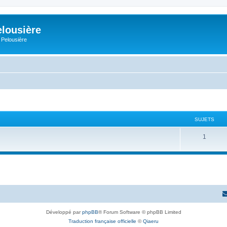
elousière
 Pelousière
SUJETS
1
Développé par
phpBB
® Forum Software © phpBB Limited
Traduction française officielle
©
Qiaeru