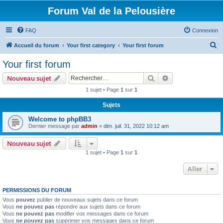
Forum Val de la Pelousière
FAQ
Connexion
R
Accueil du forum
Your first category
Your first forum
e
Your first forum
c
Rechercher
Recherche avanc
Nouveau sujet
h
1 sujet • Page
1
sur
1
e
Sujets
r
c
Welcome to phpBB3
Dernier message par
admin
«
dim. juil. 31, 2022 10:12 am
h
e
Nouveau sujet
1 sujet • Page
1
sur
1
r
Aller
PERMISSIONS DU FORUM
Vous
pouvez
publier de nouveaux sujets dans ce forum
Vous
ne pouvez pas
répondre aux sujets dans ce forum
Vous
ne pouvez pas
modifier vos messages dans ce forum
Vous
ne pouvez pas
supprimer vos messages dans ce forum