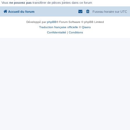
Vous
ne pouvez pas
transférer de pièces jointes dans ce forum
Accueil du forum
Fuseau horaire sur
UTC
Développé par
phpBB
® Forum Software © phpBB Limited
Traduction française officielle
©
Qiaeru
Confidentialité
|
Conditions