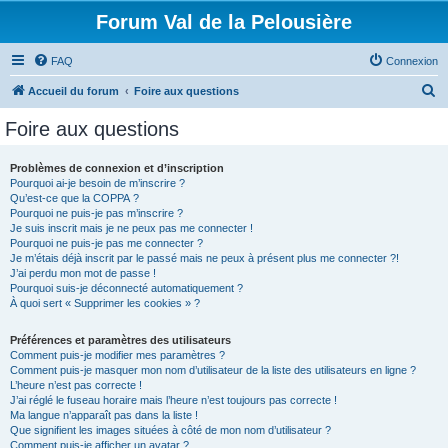
Forum Val de la Pelousière
FAQ
Connexion
R
Accueil du forum
Foire aux questions
e
Foire aux questions
c
h
Problèmes de connexion et d’inscription
Pourquoi ai-je besoin de m’inscrire ?
e
Qu’est-ce que la COPPA ?
r
Pourquoi ne puis-je pas m’inscrire ?
Je suis inscrit mais je ne peux pas me connecter !
c
Pourquoi ne puis-je pas me connecter ?
Je m’étais déjà inscrit par le passé mais ne peux à présent plus me connecter ?!
h
J’ai perdu mon mot de passe !
e
Pourquoi suis-je déconnecté automatiquement ?
À quoi sert « Supprimer les cookies » ?
r
Préférences et paramètres des utilisateurs
Comment puis-je modifier mes paramètres ?
Comment puis-je masquer mon nom d’utilisateur de la liste des utilisateurs en ligne ?
L’heure n’est pas correcte !
J’ai réglé le fuseau horaire mais l’heure n’est toujours pas correcte !
Ma langue n’apparaît pas dans la liste !
Que signifient les images situées à côté de mon nom d’utilisateur ?
Comment puis-je afficher un avatar ?